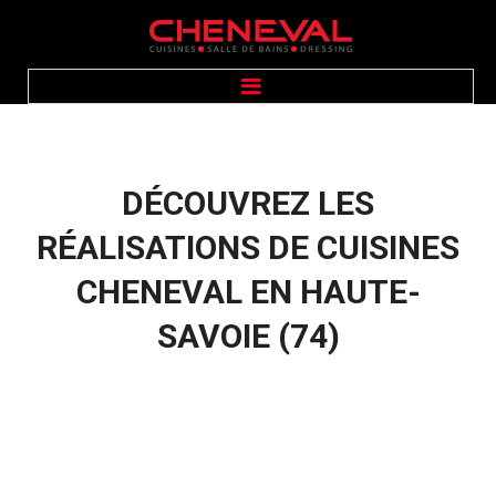
ACCUEIL
PRÉSENTATION
CUISINES
SALLE DE BAINS
DÉCOUVREZ
LES
DRESSING
ÉQUIPEMENTS
GALERIE PHOTOS
RÉALISATIONS
DE
CUISINES
CONTACT
CHENEVAL
EN
HAUTE-
SAVOIE
(74)