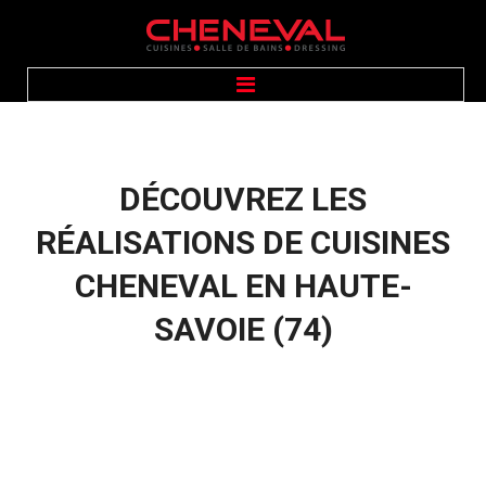
ACCUEIL
PRÉSENTATION
CUISINES
SALLE DE BAINS
DÉCOUVREZ
LES
DRESSING
ÉQUIPEMENTS
GALERIE PHOTOS
RÉALISATIONS
DE
CUISINES
CONTACT
CHENEVAL
EN
HAUTE-
SAVOIE
(74)