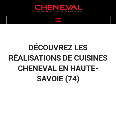
ACCUEIL
PRÉSENTATION
CUISINES
SALLE DE BAINS
DÉCOUVREZ
LES
DRESSING
ÉQUIPEMENTS
GALERIE PHOTOS
RÉALISATIONS
DE
CUISINES
CONTACT
CHENEVAL
EN
HAUTE-
SAVOIE
(74)