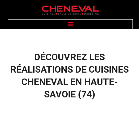
ACCUEIL
PRÉSENTATION
CUISINES
SALLE DE BAINS
DÉCOUVREZ
LES
DRESSING
ÉQUIPEMENTS
GALERIE PHOTOS
RÉALISATIONS
DE
CUISINES
CONTACT
CHENEVAL
EN
HAUTE-
SAVOIE
(74)