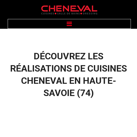
ACCUEIL
PRÉSENTATION
CUISINES
SALLE DE BAINS
DÉCOUVREZ
LES
DRESSING
ÉQUIPEMENTS
GALERIE PHOTOS
RÉALISATIONS
DE
CUISINES
CONTACT
CHENEVAL
EN
HAUTE-
SAVOIE
(74)