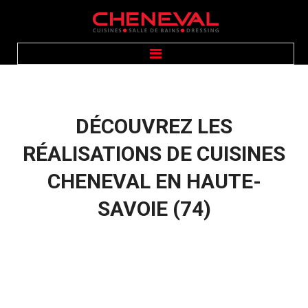
ACCUEIL
PRÉSENTATION
CUISINES
SALLE DE BAINS
DÉCOUVREZ
LES
DRESSING
ÉQUIPEMENTS
GALERIE PHOTOS
RÉALISATIONS
DE
CUISINES
CONTACT
CHENEVAL
EN
HAUTE-
SAVOIE
(74)