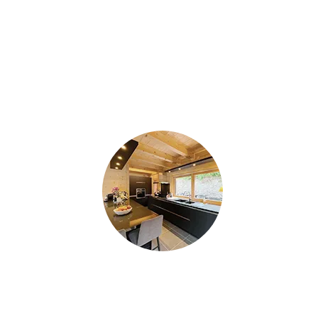
Ayant sollicité les Cuisines Cheneval pour
différents projets dans notre chalet (cuisine,